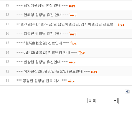
19
=== 남인혜원장님 휴진 안내 ===
18
=== 한혜영 원장님 휴진 안내 ===
17
=6월21일(목), 6월22(금)일 남인혜원장님, 강지희원장님 진료변…
16
=== 김종균 원장님 휴진 안내 ===
15
=== 6월6일(현충일) 진료안내 ===
14
=== 6월4일(월요일) 진료변경 안내 ===
13
=== 변상현 원장님 휴진안내 ===
12
=== 석가탄신일(5월28일-월요일) 진료안내 ===
11
*** 공정현 원장님 진료 개시 ***