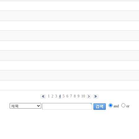
1
2
3
4
5
6
7
8
9
10
and
or